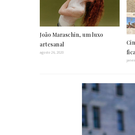
João Maraschin, um luxo
Cin
artesanal
fic
agosto 26, 2020
janei