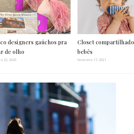
co designers gaúchos pra
Closet compartilhado
ar de olho
bebês
ro 22, 2020
fevereiro 17, 2021