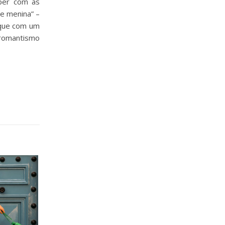
mper com as
e menina” –
 que com um
 romantismo