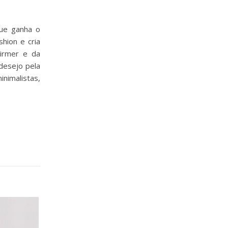
que ganha o
hion e cria
hirmer e da
 desejo pela
imalistas,