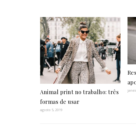
Res
apo
janei
Animal print no trabalho: três
formas de usar
agosto 5, 2019