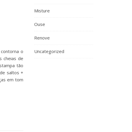
Misture
Ouse
Renove
 contorna o
Uncategorized
s cheias de
estampa tão
de saltos +
eças em tom