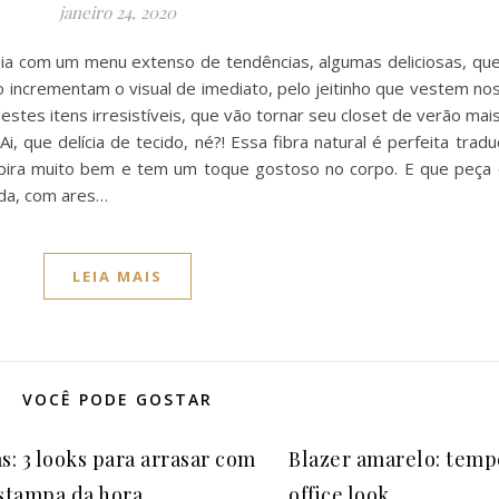
janeiro 24, 2020
eia com um menu extenso de tendências, algumas deliciosas, qu
mo incrementam o visual de imediato, pelo jeitinho que vestem no
estes itens irresistíveis, que vão tornar seu closet de verão mai
, que delícia de tecido, né?! Essa fibra natural é perfeita tra
anspira muito bem e tem um toque gostoso no corpo. E que peça 
ada, com ares…
LEIA MAIS
VOCÊ PODE GOSTAR
s: 3 looks para arrasar com
Blazer amarelo: temp
stampa da hora
office look