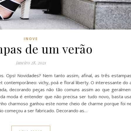
INOVE
mpas de um verão
janeiro 28, 2021
 Ops! Novidades? Nem tanto assim, afinal, as três estampas
et contemporâneo: vichy, poá e floral liberty. O interessante do
itada, decorando peças não tão comuns assim ao que geralme
s da moda é entender que não precisa ser tudo novo, basta us
zinho charmoso ganhou este nome cheio de charme porque foi ne
dão começou a ser fabricado. Decorando as…