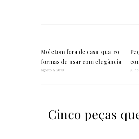
Moletom fora de casa: quatro
Peç
formas de usar com elegância
co
agosto 6, 2019
julho
Cinco peças que