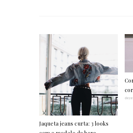
Cor
cor
deze
Jaqueta jeans curta: 3 looks
com o modelo da hora