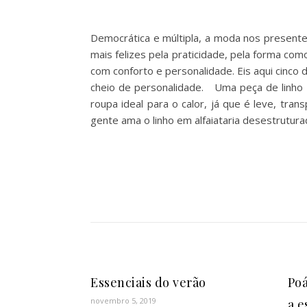
Democrática e múltipla, a moda nos present
mais felizes pela praticidade, pela forma co
com conforto e personalidade. Eis aqui cinco d
cheio de personalidade. Uma peça de linho Ai
roupa ideal para o calor, já que é leve, tr
gente ama o linho em alfaiataria desestrutur
Essenciais do verão
Poá
novembro 5, 2019
a e