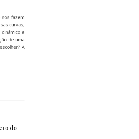
e nos fazem
ssas curvas,
s dinâmico e
dução de uma
escolher? A
ero do