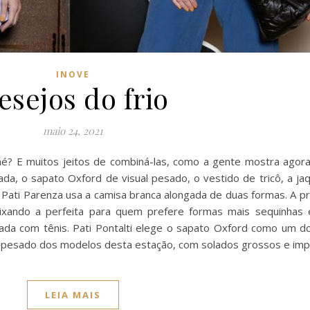
INOVE
esejos do frio
maio 24, 2021
é? E muitos jeitos de combiná-las, como a gente mostra agora
da, o sapato Oxford de visual pesado, o vestido de tricô, a ja
 Pati Parenza usa a camisa branca alongada de duas formas. A pr
ixando a perfeita para quem prefere formas mais sequinhas 
jada com tênis. Pati Pontalti elege o sapato Oxford como um do
al pesado dos modelos desta estação, com solados grossos e im
LEIA MAIS