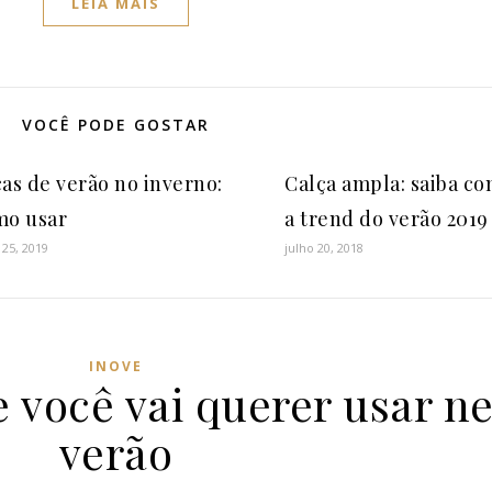
LEIA MAIS
VOCÊ PODE GOSTAR
as de verão no inverno:
Calça ampla: saiba c
mo usar
a trend do verão 2019
 25, 2019
julho 20, 2018
INOVE
 você vai querer usar ne
verão