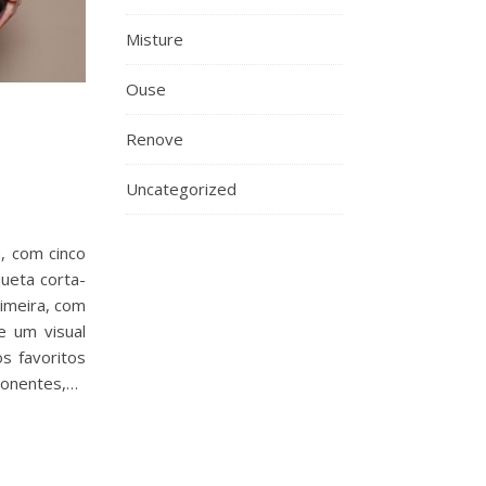
Misture
Ouse
Renove
Uncategorized
, com cinco
queta corta-
imeira, com
e um visual
s favoritos
ponentes,…