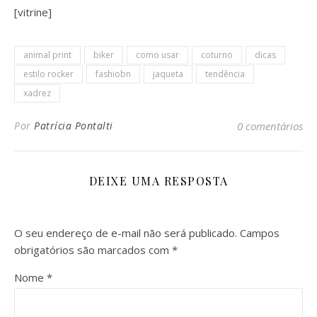
[vitrine]
animal print
biker
como usar
coturno
dicas
estilo rocker
fashiobn
jaqueta
tendência
xadrez
Por
Patrícia Pontalti
0 comentários
DEIXE UMA RESPOSTA
O seu endereço de e-mail não será publicado.
Campos
obrigatórios são marcados com
*
Nome
*