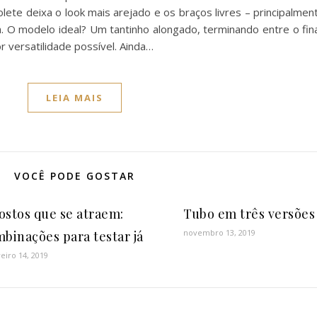
ete deixa o look mais arejado e os braços livres – principalme
. O modelo ideal? Um tantinho alongado, terminando entre o fina
r versatilidade possível. Ainda…
LEIA MAIS
VOCÊ PODE GOSTAR
stos que se atraem:
Tubo em três versões
novembro 13, 2019
binações para testar já
eiro 14, 2019