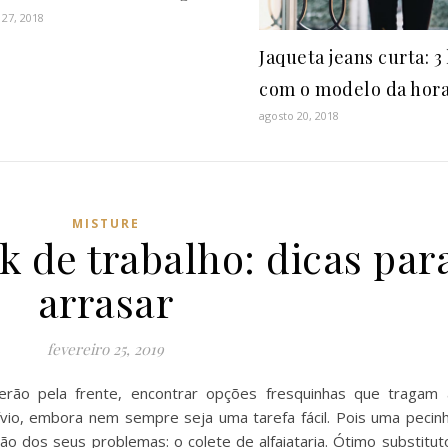
 27, 2018
Jaqueta jeans curta: 3
com o modelo da hor
agosto 20, 2018
MISTURE
k de trabalho: dicas par
arrasar
fevereiro 25, 2019
ão pela frente, encontrar opções fresquinhas que tragam a
lívio, embora nem sempre seja uma tarefa fácil. Pois uma pecin
ção dos seus problemas: o colete de alfaiataria. Ótimo substitut