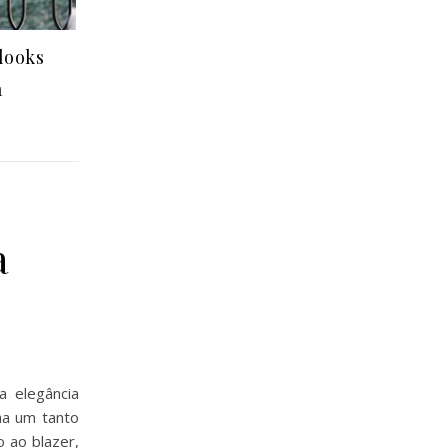
 looks
a
a
 elegância
ha um tanto
o ao blazer,