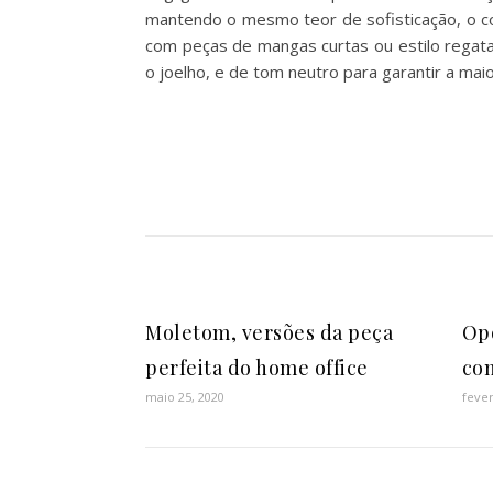
mantendo o mesmo teor de sofisticação, o col
com peças de mangas curtas ou estilo regata
o joelho, e de tom neutro para garantir a maio
Moletom, versões da peça
Opo
perfeita do home office
com
maio 25, 2020
fever