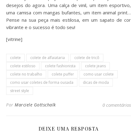
desejos do agora. Uma calça de vinil, um item esportivo,
uma camisa com mangas bufantes, um item animal print…
Pense na sua peça mais estilosa, em um sapato de cor
vibrante e o sucesso é todo seu!
[vitrine]
colete
colete de alfaiataria
colete de tricô
colete estiloso
colete fashionista
colete jeans
colete no trabalho
colete puffer
como usar colete
como usar coletes de forma ousada
dicas de moda
street style
Por
Marciele Gottschalk
0 comentários
DEIXE UMA RESPOSTA