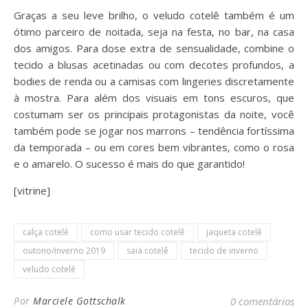
Graças a seu leve brilho, o veludo cotelê também é um
ótimo parceiro de noitada, seja na festa, no bar, na casa
dos amigos. Para dose extra de sensualidade, combine o
tecido a blusas acetinadas ou com decotes profundos, a
bodies de renda ou a camisas com lingeries discretamente
à mostra. Para além dos visuais em tons escuros, que
costumam ser os principais protagonistas da noite, você
também pode se jogar nos marrons – tendência fortíssima
da temporada – ou em cores bem vibrantes, como o rosa
e o amarelo. O sucesso é mais do que garantido!
[vitrine]
calça cotelê
como usar tecido cotelê
jaqueta cotelê
outono/inverno 2019
saia cotelê
tecido de inverno
veludo cotelê
Por
Marciele Gottschalk
0 comentários