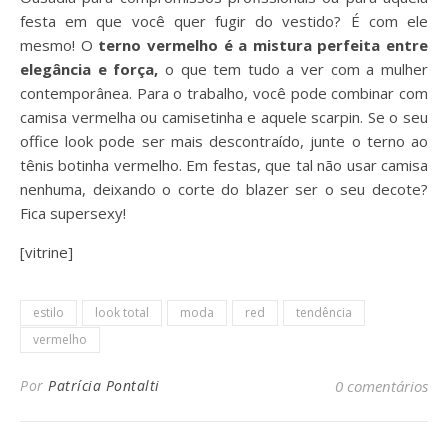
festa em que você quer fugir do vestido? É com ele
mesmo! O
terno vermelho é a mistura perfeita entre
elegância e força,
o que tem tudo a ver com a mulher
contemporânea. Para o trabalho, você pode combinar com
camisa vermelha ou camisetinha e aquele scarpin. Se o seu
office look pode ser mais descontraído, junte o terno ao
tênis botinha vermelho. Em festas, que tal não usar camisa
nenhuma, deixando o corte do blazer ser o seu decote?
Fica supersexy!
[vitrine]
estilo
look total
moda
red
tendência
vermelho
Por
Patrícia Pontalti
0 comentários