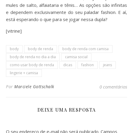
mules de salto, alfaiataria e tênis… As opções são infinitas
e dependem exclusivamente do seu paladar fashion. E aí,
está esperando o que para se jogar nessa dupla?
[vitrine]
body
body de renda
body de renda com camisa
body de renda no dia a dia
camisa social
como usar body de renda
dicas
fashion
jeans
lingerie + camisa
Por
Marciele Gottschalk
0 comentários
DEIXE UMA RESPOSTA
O seu endereço de e-mail não será publicado.
Campos