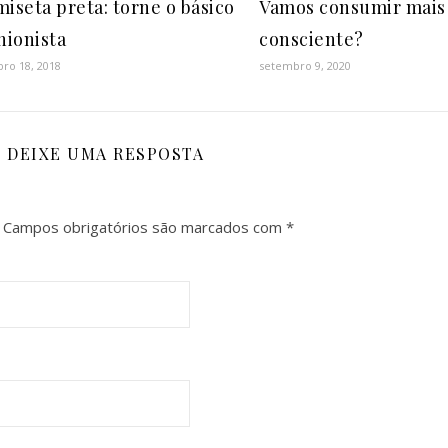
iseta preta: torne o básico
Vamos consumir mais
hionista
consciente?
ro 18, 2018
setembro 9, 2020
DEIXE UMA RESPOSTA
Campos obrigatórios são marcados com
*