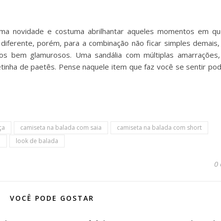
a novidade e costuma abrilhantar aqueles momentos em qu
 diferente, porém, para a combinação não ficar simples demais
ios bem glamurosos. Uma sandália com múltiplas amarrações
tinha de paetês. Pense naquele item que faz você se sentir pod
ça
camiseta na balada com saia
camiseta na balada com short
n
look de balada
0
VOCÊ PODE GOSTAR