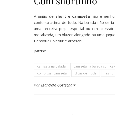
Com shortinho
A união de
short e camiseta
não é nenhum
conforto acima de tudo. Na balada não seria
uma terceira peça especial ou em acessór
metalizada, um blazer alongado ou uma jaque
Pensou? É vestir e arrasar!
[vitrine]
camiseta na balada
camiseta na balada com cal
como usar camiseta
dicas de moda
fashio
Por
Marciele Gottschalk