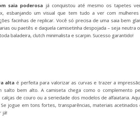
om saia poderosa
já conquistou até mesmo os tapetes ve
ax, esbanjando um visual que tem tudo a ver com mulheres
ações facinhas de replicar. Você só precisa de uma saia bem gl
arias ou paetês e daquela camisetinha despojada – seja neutra 
oda baladeira, clutch minimalista e scarpin. Sucesso garantido!
ra alta
é perfeita para valorizar as curvas e trazer a impressã
 um salto bem alto. A camiseta chega como o complemento pe
s calças de couro ou a seriedade dos modelos de alfaiataria. Aqu
Se jogue em tons fortes, transparências, materiais acetinados 
 já!