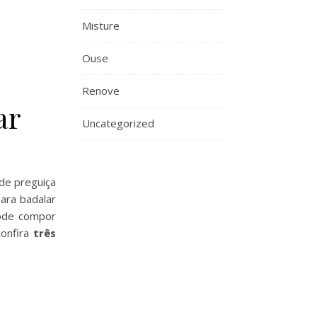
Misture
Ouse
Renove
ar
Uncategorized
 de preguiça
para badalar
pode compor
onfira
três