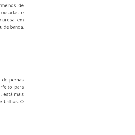
rmelhos de
 ousadas e
amurosa, em
ou de banda.
o de pernas
rfeito para
i, está mais
e brilhos. O