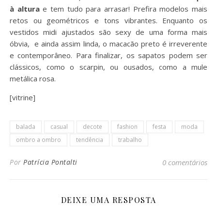
à altura
e tem tudo para arrasar! Prefira modelos mais
retos ou geométricos e tons vibrantes. Enquanto os
vestidos midi ajustados são sexy de uma forma mais
óbvia, e ainda assim linda, o macacão preto é irreverente
e contemporâneo. Para finalizar, os sapatos podem ser
clássicos, como o scarpin, ou ousados, como a mule
metálica rosa.
[vitrine]
balada
casual
decote
fashion
festa
moda
ombro a ombro
tendência
trabalho
Por
Patrícia Pontalti
0 comentários
DEIXE UMA RESPOSTA