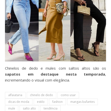
Chinelos de dedo e mules com saltos altos são os
sapatos em destaque nesta temporada
,
incrementando o visual com elegância.
alfaiataria
chinelo de dedo
como usar
dicas de moda
estilo
fashion
mangas bufantes
mule
salto alto
tendência