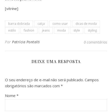
[vitrine]
barra dobrada
calça
como usar
dicas de moda
estilo
fashion
jeans
moda
style
styling
Por
Patrícia Pontalti
0 comentários
DEIXE UMA RESPOSTA
O seu endereço de e-mail não será publicado.
Campos
obrigatórios são marcados com
*
Nome
*