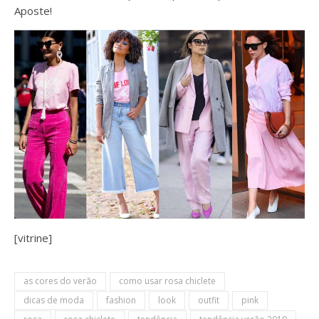
Aposte!
[vitrine]
as cores do verão
como usar rosa chiclete
dicas de moda
fashion
look
outfit
pink