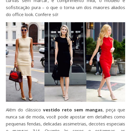
curvas sem marcar, e comprimento mídi, o modelo é
sofisticação pura – o que o torna um dos maiores aliados
do office look. Confere só!
Além do clássico
vestido reto sem mangas
, peça que
nunca sai de moda, você pode apostar em detalhes como
pequenas fendas, delicadas assimetrias, decotes especiais
e mangas 3/4. Quanto às cores e estampas, as