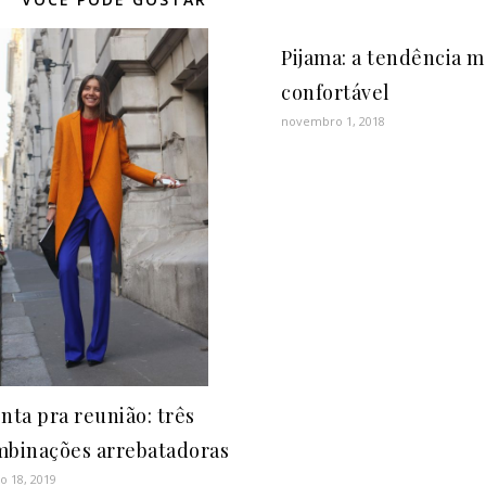
Pijama: a tendência m
confortável
novembro 1, 2018
nta pra reunião: três
mbinações arrebatadoras
o 18, 2019