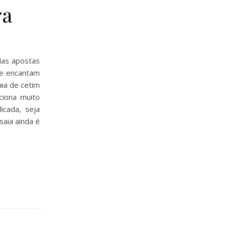
ra
das apostas
ue encantam
aia de cetim
ciona muito
icada, seja
saia ainda é