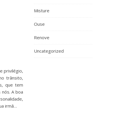
Misture
Ouse
Renove
Uncategorized
 privilégio,
o trânsito,
is, que tem
 nós. A boa
rsonalidade,
ua irmã…