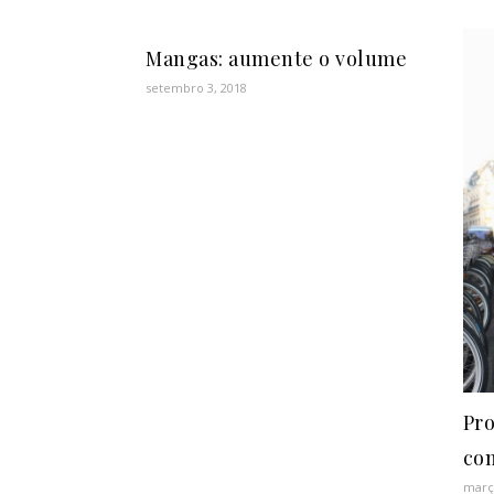
Mangas: aumente o volume
setembro 3, 2018
Pro
co
març