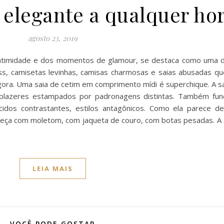
, elegante a qualquer ho
agosto 23, 2019
a intimidade e dos momentos de glamour, se destaca como uma 
ess, camisetas levinhas, camisas charmosas e saias abusadas q
 agora. Uma saia de cetim em comprimento mídi é superchique. A s
 blazeres estampados por padronagens distintas. Também fun
dos contrastantes, estilos antagônicos. Como ela parece del
 peça com moletom, com jaqueta de couro, com botas pesadas. A 
LEIA MAIS
VOCÊ PODE GOSTAR