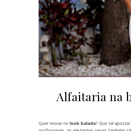
Alfaitaria na 
Quer inovar no
look balada
? Que tal apostar
profissionais, as elegantes peças também s