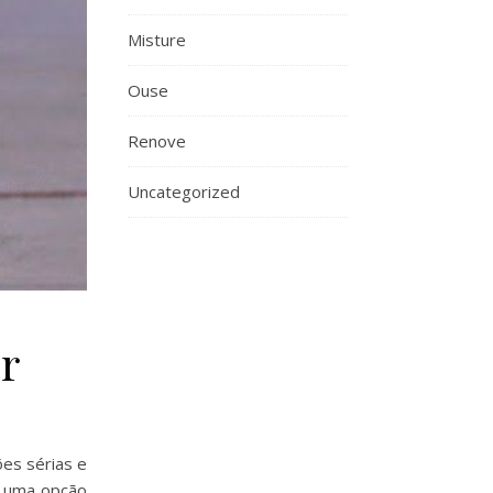
Misture
Ouse
Renove
Uncategorized
r
ões sérias e
o uma opção