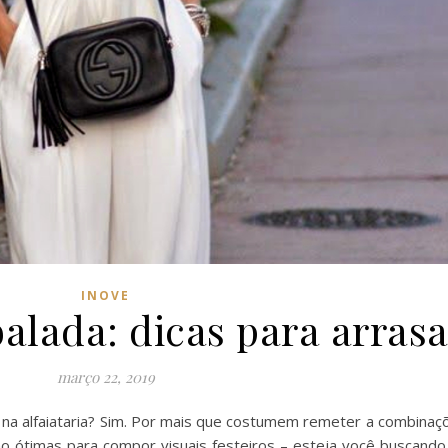
INOVE
balada: dicas para arrasa
março 22, 2019
 na alfaiataria? Sim. Por mais que costumem remeter a combinaç
ão ótimas para compor visuais festeiros – esteja você buscand