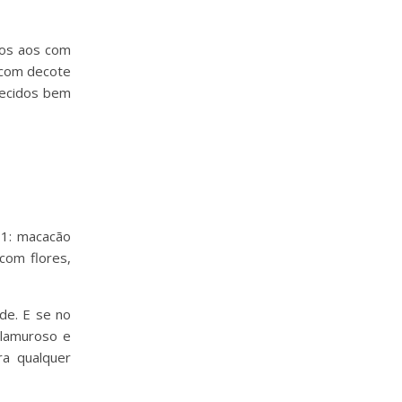
ios aos com
 com decote
tecidos bem
de. E se no
glamuroso e
ra qualquer