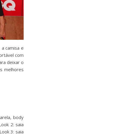
e a camisa e
fortável com
ara deixar o
us melhores