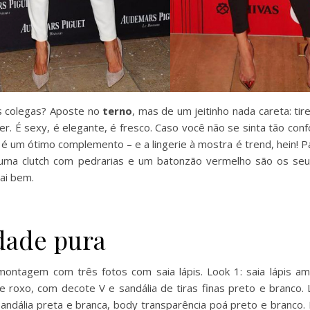
os colegas? Aposte no
terno
, mas de um jeitinho nada careta: tir
r. É sexy, é elegante, é fresco. Caso você não se sinta tão con
 um ótimo complemento – e a lingerie à mostra é trend, hein! P
, uma clutch com pedrarias e um batonzão vermelho são os se
ai bem.
idade pura